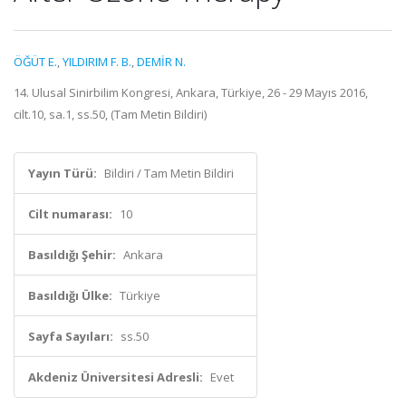
ÖĞÜT E.
,
YILDIRIM F. B.
,
DEMİR N.
14. Ulusal Sinirbilim Kongresi, Ankara, Türkiye, 26 - 29 Mayıs 2016,
cilt.10, sa.1, ss.50, (Tam Metin Bildiri)
Yayın Türü:
Bildiri / Tam Metin Bildiri
Cilt numarası:
10
Basıldığı Şehir:
Ankara
Basıldığı Ülke:
Türkiye
Sayfa Sayıları:
ss.50
Akdeniz Üniversitesi Adresli:
Evet