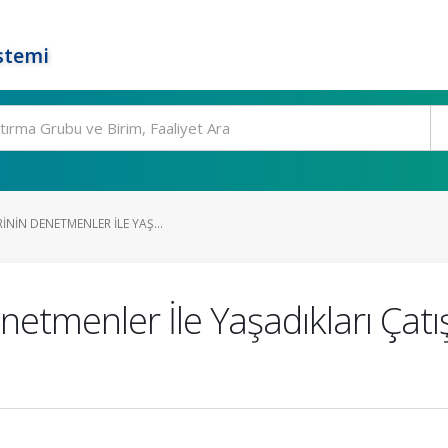
stemi
ININ DENETMENLER İLE YAŞ...
enetmenler İle Yaşadıkları Ça