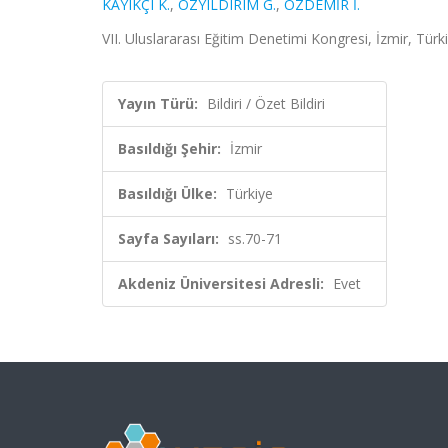
KAYIKÇI K.
,
ÖZYILDIRIM G.
,
ÖZDEMİR İ.
VII. Uluslararası Eğitim Denetimi Kongresi, İzmir, Türki
Yayın Türü:
Bildiri / Özet Bildiri
Basıldığı Şehir:
İzmir
Basıldığı Ülke:
Türkiye
Sayfa Sayıları:
ss.70-71
Akdeniz Üniversitesi Adresli:
Evet