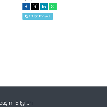
Atıf İçin Kopyala
letişim Bilgileri