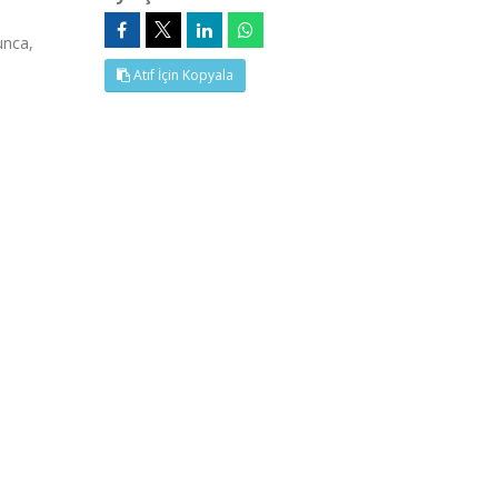
unca,
Atıf İçin Kopyala