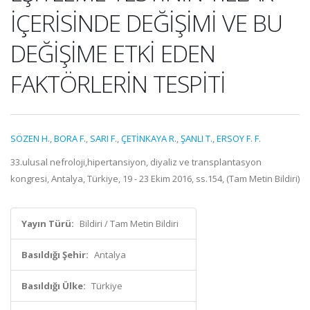
İÇERİSİNDE DEĞİŞİMİ VE BU
DEĞİŞİME ETKİ EDEN
FAKTÖRLERİN TESPİTİ
SÖZEN H.
,
BORA F.
,
SARI F.
,
ÇETİNKAYA R.
,
ŞANLI T.
,
ERSOY F. F.
33.ulusal nefroloji,hipertansiyon, diyaliz ve transplantasyon
kongresi, Antalya, Türkiye, 19 - 23 Ekim 2016, ss.154, (Tam Metin Bildiri)
Yayın Türü:
Bildiri / Tam Metin Bildiri
Basıldığı Şehir:
Antalya
Basıldığı Ülke:
Türkiye