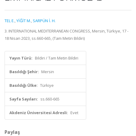
TEL E.
,
YİĞİT M.
,
SARPÜN İ. H.
3. INTERNATIONAL MEDITERRANEAN CONGRESS, Mersin, Türkiye, 17 -
18 Nisan 2023, ss.660-665, (Tam Metin Bildiri)
Yayın Türü:
Bildiri / Tam Metin Bildiri
Basıldığı Şehir:
Mersin
Basıldığı Ülke:
Türkiye
Sayfa Sayıları:
ss.660-665
Akdeniz Üniversitesi Adresli:
Evet
Paylaş