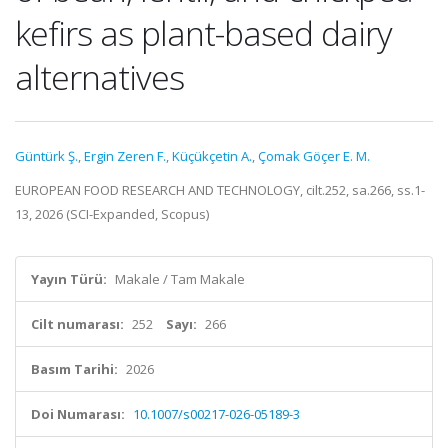
kefirs as plant-based dairy
alternatives
Güntürk Ş.
,
Ergin Zeren F.
,
Küçükçetin A.
,
Çomak Göçer E. M.
EUROPEAN FOOD RESEARCH AND TECHNOLOGY, cilt.252, sa.266, ss.1-
13, 2026 (SCI-Expanded, Scopus)
Yayın Türü:
Makale / Tam Makale
Cilt numarası:
252
Sayı:
266
Basım Tarihi:
2026
Doi Numarası:
10.1007/s00217-026-05189-3