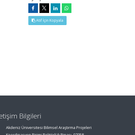
Atıf İçin Kopyala
letişim Bilgileri
Akdeniz Üniversitesi Bilimsel Araştırma Projeleri
Koordinasyon Birimi Rektörlük Binası, 07058