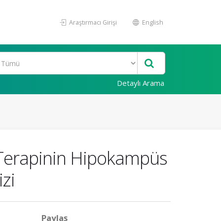
Araştırmacı Girişi
English
Detaylı Arama
t Terapinin Hipokampüs
zi
Paylaş