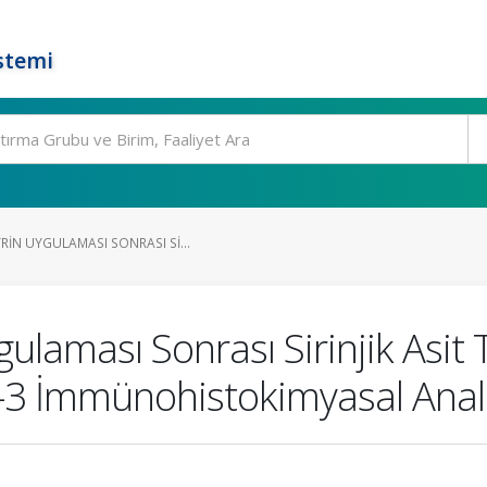
stemi
IN UYGULAMASI SONRASI SI...
gulaması Sonrası Sirinjik Asi
z-3 İmmünohistokimyasal Anali