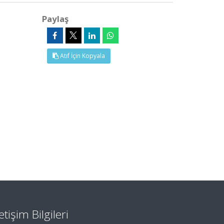
Paylaş
Atıf İçin Kopyala
letişim Bilgileri