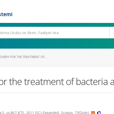
stemi
VERY FOR THE TREATMENT OF...
r the treatment of bacteria af
5, ss.867-875, 2011 (SCI-Expanded, Scopus, TRDizin)