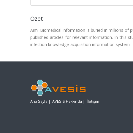
Özet
Aim: Biomedical information is buried in millions of p
published articles for relevant information. In this 
infection knowledge-acquisition information system.
Ana Sayfa
|
AVESİS Hakkında
|
İletişim