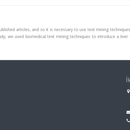
ublished articles, and so it is necessary to use text mining technique
study, we used biomedical text mining techniques to introduce a liver 
İ