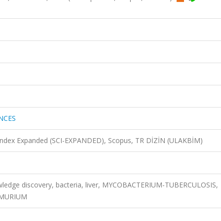
NCES
n Index Expanded (SCI-EXPANDED), Scopus, TR DİZİN (ULAKBİM)
owledge discovery, bacteria, liver, MYCOBACTERIUM-TUBERCULOSIS,
IMURIUM