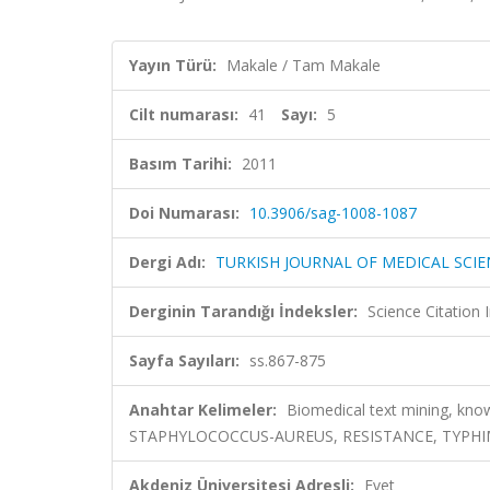
Yayın Türü:
Makale / Tam Makale
Cilt numarası:
41
Sayı:
5
Basım Tarihi:
2011
Doi Numarası:
10.3906/sag-1008-1087
Dergi Adı:
TURKISH JOURNAL OF MEDICAL SCIE
Derginin Tarandığı İndeksler:
Science Citatio
Sayfa Sayıları:
ss.867-875
Anahtar Kelimeler:
Biomedical text mining, kn
STAPHYLOCOCCUS-AUREUS, RESISTANCE, TYPH
Akdeniz Üniversitesi Adresli:
Evet