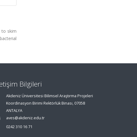
s to skim
bacterial
letişim Bilgileri
Akdeniz Üniversitesi Bilimsel Araştırma Projeleri
Koordinasyon Birimi Rektörlük Binası, 07058
ANTALYA
aves@akdeniz.edu.tr
0242 310 16 71