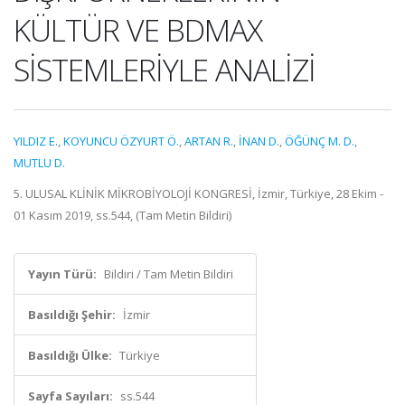
KÜLTÜR VE BDMAX
SİSTEMLERİYLE ANALİZİ
YILDIZ E.
,
KOYUNCU ÖZYURT Ö.
,
ARTAN R.
,
İNAN D.
,
ÖĞÜNÇ M. D.
,
MUTLU D.
5. ULUSAL KLİNİK MİKROBİYOLOJİ KONGRESİ, İzmir, Türkiye, 28 Ekim -
01 Kasım 2019, ss.544, (Tam Metin Bildiri)
Yayın Türü:
Bildiri / Tam Metin Bildiri
Basıldığı Şehir:
İzmir
Basıldığı Ülke:
Türkiye
Sayfa Sayıları:
ss.544