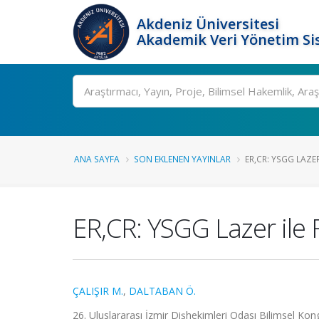
Akdeniz Üniversitesi
Akademik Veri Yönetim Si
Ara
ANA SAYFA
SON EKLENEN YAYINLAR
ER,CR: YSGG LAZE
ER,CR: YSGG Lazer ile
ÇALIŞIR M.
,
DALTABAN Ö.
26. Uluslararası İzmir Dişhekimleri Odası Bilimsel Kong