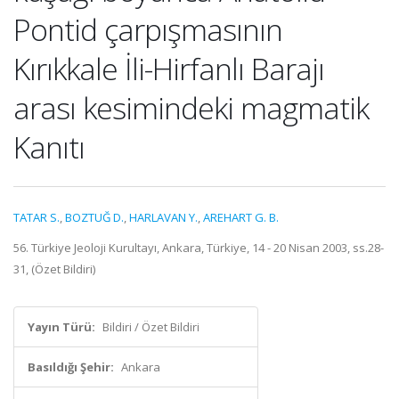
Pontid çarpışmasının
Kırıkkale İli-Hirfanlı Barajı
arası kesimindeki magmatik
Kanıtı
TATAR S.
,
BOZTUĞ D.
,
HARLAVAN Y.
,
AREHART G. B.
56. Türkiye Jeoloji Kurultayı, Ankara, Türkiye, 14 - 20 Nisan 2003, ss.28-
31, (Özet Bildiri)
Yayın Türü:
Bildiri / Özet Bildiri
Basıldığı Şehir:
Ankara