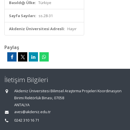
Basıldığı Ülke:
Türkiye
Sayfa Sayıları:
ss.28-31
Akdeniz Üniversitesi Adresli:
Hayır
Paylaş
İletişim Bilgileri
Akdeniz Üniversitesi Bilimsel Araştırma Projeleri Koordinasyon
Birimi Rektörlük Binası, 07058
ANTALYA
aves@akdeniz.edu.tr
0242 310 16 71