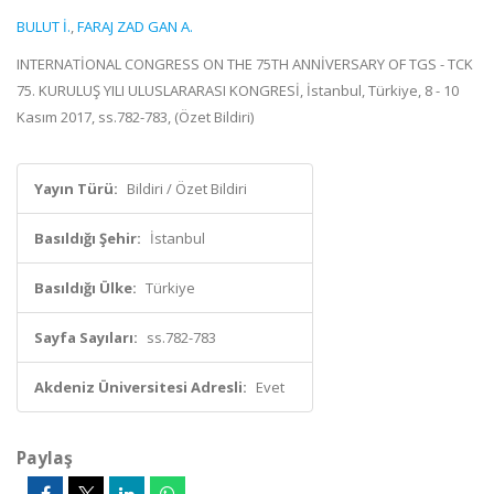
BULUT İ.
,
FARAJ ZAD GAN A.
INTERNATİONAL CONGRESS ON THE 75TH ANNİVERSARY OF TGS - TCK
75. KURULUŞ YILI ULUSLARARASI KONGRESİ, İstanbul, Türkiye, 8 - 10
Kasım 2017, ss.782-783, (Özet Bildiri)
Yayın Türü:
Bildiri / Özet Bildiri
Basıldığı Şehir:
İstanbul
Basıldığı Ülke:
Türkiye
Sayfa Sayıları:
ss.782-783
Akdeniz Üniversitesi Adresli:
Evet
Paylaş