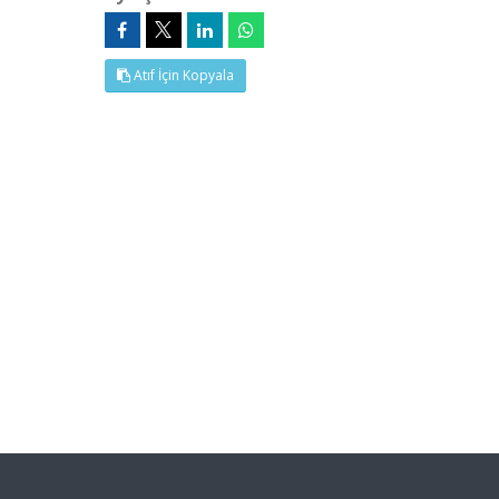
Atıf İçin Kopyala