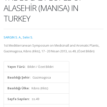
ALASEHİR (MANISA) IN
TURKEY
SARGIN S. A.
,
Selvi S.
1st Meditterranean Symposium on Medicinall and Aromatic Plants,
Gazimagosa, Kıbrıs (Kktc), 17 - 20 Nisan 2013, ss.49, (Özet Bildiri)
Yayın Türü:
Bildiri / Özet Bildiri
Basıldığı Şehir:
Gazimagosa
Basıldığı Ülke:
Kıbrıs (Kktc)
Sayfa Sayıları:
ss.49