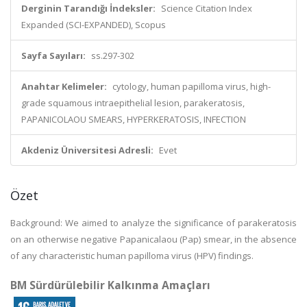
Derginin Tarandığı İndeksler:
Science Citation Index
Expanded (SCI-EXPANDED), Scopus
Sayfa Sayıları:
ss.297-302
Anahtar Kelimeler:
cytology, human papilloma virus, high-
grade squamous intraepithelial lesion, parakeratosis,
PAPANICOLAOU SMEARS, HYPERKERATOSIS, INFECTION
Akdeniz Üniversitesi Adresli:
Evet
Özet
Background: We aimed to analyze the significance of parakeratosis
on an otherwise negative Papanicalaou (Pap) smear, in the absence
of any characteristic human papilloma virus (HPV) findings.
BM Sürdürülebilir Kalkınma Amaçları