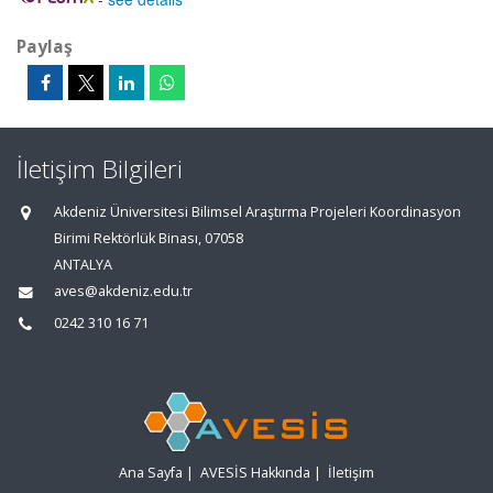
Paylaş
İletişim Bilgileri
Akdeniz Üniversitesi Bilimsel Araştırma Projeleri Koordinasyon
Birimi Rektörlük Binası, 07058
ANTALYA
aves@akdeniz.edu.tr
0242 310 16 71
Ana Sayfa
|
AVESİS Hakkında
|
İletişim