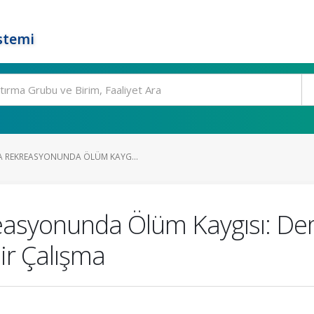
stemi
A REKREASYONUNDA ÖLÜM KAYG...
easyonunda Ölüm Kaygısı: De
ir Çalışma