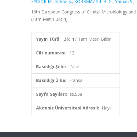
EYİGÖR M.
,
Kırkan Ş.
,
KORKMAZGIL B. G.
,
Yaman S.
,
16th European Congress of Clinical Microbiology and In
(Tam Metin Bildiri)
Yayın Türü:
Bildiri / Tam Metin Bildiri
Cilt numarası:
12
Basıldığı Şehir:
Nice
Basıldığı Ülke:
Fransa
Sayfa Sayıları:
ss.558
Akdeniz Üniversitesi Adresli:
Hayır