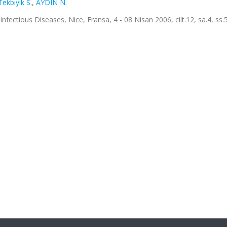
Tekbıyık S.
,
AYDIN N.
fectious Diseases, Nice, Fransa, 4 - 08 Nisan 2006, cilt.12, sa.4, ss.