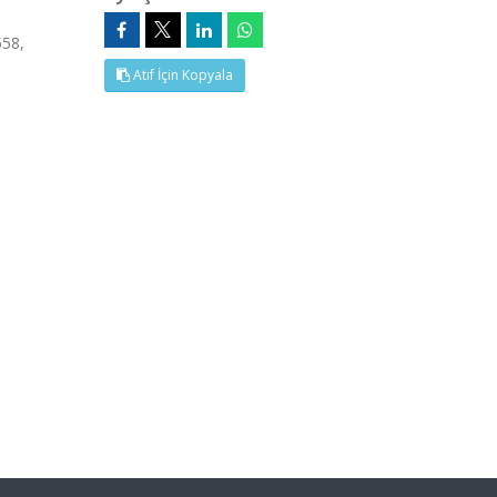
558,
Atıf İçin Kopyala