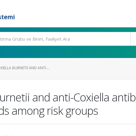
stemi
IELLA BURNETII AND ANTI-...
urnetii and anti-Coxiella ant
ds among risk groups