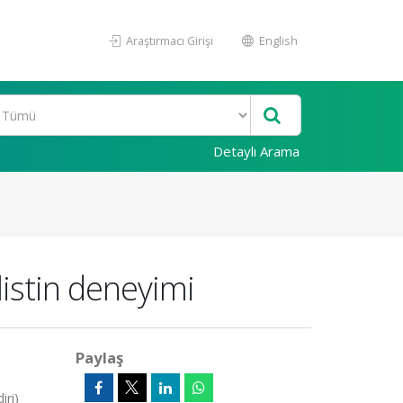
Araştırmacı Girişi
English
Detaylı Arama
listin deneyimi
Paylaş
iri)