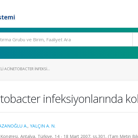
stemi
LI ACINETOBACTER INFEKSI...
etobacter infeksiyonlarında ko
AZANOĞLU A.
,
YALÇIN A. N.
rı Kongresi, Antalya, Türkiye, 14 - 18 Mart 2007, ss.301, (Tam Metin Bild