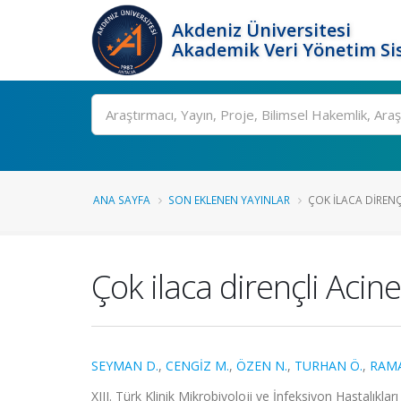
Akdeniz Üniversitesi
Akademik Veri Yönetim Si
Ara
ANA SAYFA
SON EKLENEN YAYINLAR
ÇOK ILACA DIRENÇ
Çok ilaca dirençli Acin
SEYMAN D.
,
CENGİZ M.
,
ÖZEN N.
,
TURHAN Ö.
,
RAM
XIII. Türk Klinik Mikrobiyoloji ve İnfeksiyon Hastalıkla