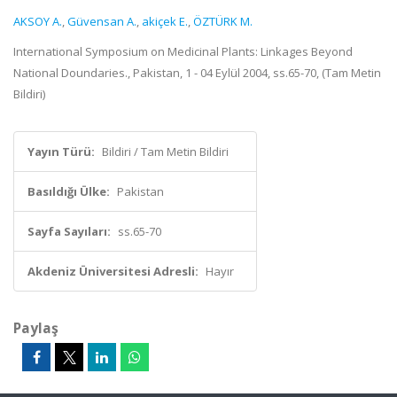
AKSOY A.
,
Güvensan A.
,
akiçek E.
,
ÖZTÜRK M.
International Symposium on Medicinal Plants: Linkages Beyond
National Doundaries., Pakistan, 1 - 04 Eylül 2004, ss.65-70, (Tam Metin
Bildiri)
Yayın Türü:
Bildiri / Tam Metin Bildiri
Basıldığı Ülke:
Pakistan
Sayfa Sayıları:
ss.65-70
Akdeniz Üniversitesi Adresli:
Hayır
Paylaş