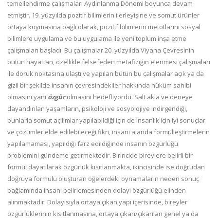
temellendirme çalışmaları Aydınlanma Dönemi boyunca devam
etmiştir. 19. yüzyılda pozitif bilimlerin ilerleyişine ve somut ürünler
ortaya koymasına bağlı olarak, pozitif bilimlerin metotlarını sosyal
bilimlere uygulama ve bu uygulama ile yeni toplum inşa etme
çalışmaları başladı. Bu çalışmalar 20. yüzyılda Viyana Çevresinin
bütün hayattan, özellikle felsefeden metafiziğin elenmesi çalışmaları
ile doruk noktasına ulaştı ve yapılan bütün bu çalışmalar açık ya da
gizil bir şekilde insanın çevresindekiler hakkında hüküm sahibi
olmasını yani
özgür
olmasını hedefliyordu. Salt akla ve deneye
dayandırılan yaşamların, psikoloji ve sosyolojiye indirgendiği,
bunlarla somut açılımlar yapılabildiği için de insanlık için iyi sonuçlar
ve çözümler elde edilebileceği fikri, insani alanda formülleştirmelerin
yapılamaması, yapıldığı farz edildiğinde insanın özgürlüğü
problemini gündeme getirmektedir. Birincide bireylere belirli bir
formül dayatılarak özgürlük kısıtlanmakta, ikincisinde ise doğrudan
doğruya formülü oluşturan öğelerdeki oynamaların neden sonuç
bağlamında insanı belirlemesinden dolayı özgürlüğü elinden
alınmaktadır. Dolayısıyla ortaya çıkan yapı içerisinde, bireyler
özgürlüklerinin kısıtlanmasına, ortaya çıkan/çıkarılan genel ya da