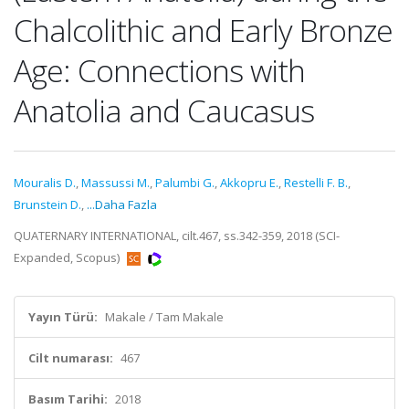
Chalcolithic and Early Bronze
Age: Connections with
Anatolia and Caucasus
Mouralis D.
,
Massussi M.
,
Palumbi G.
,
Akkopru E.
,
Restelli F. B.
,
Brunstein D.
,
...Daha Fazla
QUATERNARY INTERNATIONAL, cilt.467, ss.342-359, 2018 (SCI-
Expanded, Scopus)
Yayın Türü:
Makale / Tam Makale
Cilt numarası:
467
Basım Tarihi:
2018