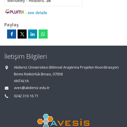
Mendeley - Readers:
38
-
see details
Paylaş
İletişim Bilgileri
Akdeniz Üniversitesi Bilimsel Araştırma Projeleri Koordinasyon
Birimi Rektörlük Binası, 07058
ANTALYA
aves@akdeniz.edu.tr
0242 310 16 71