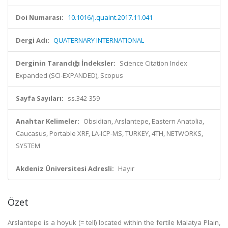
Doi Numarası:
10.1016/j.quaint.2017.11.041
Dergi Adı:
QUATERNARY INTERNATIONAL
Derginin Tarandığı İndeksler:
Science Citation Index
Expanded (SCI-EXPANDED), Scopus
Sayfa Sayıları:
ss.342-359
Anahtar Kelimeler:
Obsidian, Arslantepe, Eastern Anatolia,
Caucasus, Portable XRF, LA-ICP-MS, TURKEY, 4TH, NETWORKS,
SYSTEM
Akdeniz Üniversitesi Adresli:
Hayır
Özet
Arslantepe is a hoyuk (= tell) located within the fertile Malatya Plain,