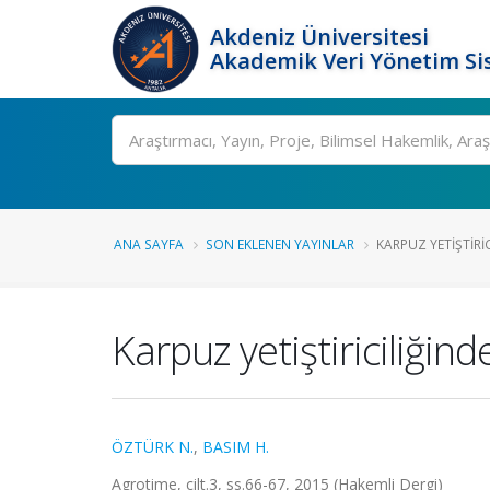
Akdeniz Üniversitesi
Akademik Veri Yönetim Si
Ara
ANA SAYFA
SON EKLENEN YAYINLAR
KARPUZ YETIŞTIRIC
Karpuz yetiştiriciliğin
ÖZTÜRK N.
,
BASIM H.
Agrotime, cilt.3, ss.66-67, 2015 (Hakemli Dergi)