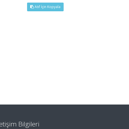
Atıf İçin Kopyala
letişim Bilgileri