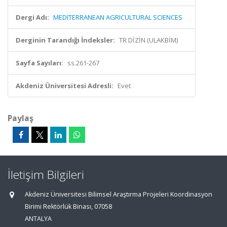
Dergi Adı:
MEDITERRANEAN AGRICULTURAL SCIENCES
Derginin Tarandığı İndeksler:
TR DİZİN (ULAKBİM)
Sayfa Sayıları:
ss.261-267
Akdeniz Üniversitesi Adresli:
Evet
Paylaş
İletişim Bilgileri
Akdeniz Üniversitesi Bilimsel Araştırma Projeleri Koordinasyon
Birimi Rektörlük Binası, 07058
ANTALYA