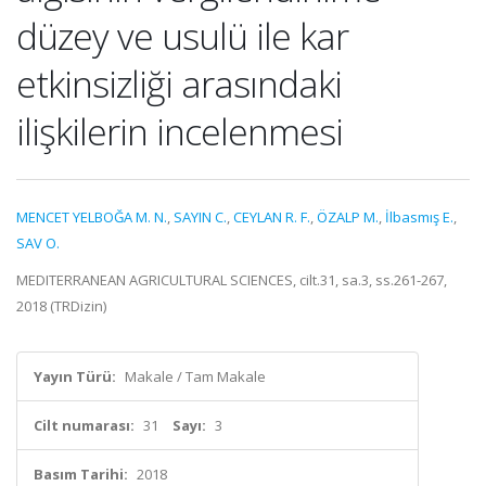
düzey ve usulü ile kar
etkinsizliği arasındaki
ilişkilerin incelenmesi
MENCET YELBOĞA M. N.
,
SAYIN C.
,
CEYLAN R. F.
,
ÖZALP M.
,
İlbasmış E.
,
SAV O.
MEDITERRANEAN AGRICULTURAL SCIENCES, cilt.31, sa.3, ss.261-267,
2018 (TRDizin)
Yayın Türü:
Makale / Tam Makale
Cilt numarası:
31
Sayı:
3
Basım Tarihi:
2018