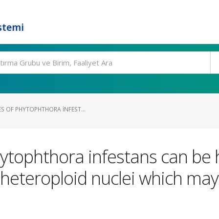
stemi
S OF PHYTOPHTHORA INFEST...
hytophthora infestans can be
d heteroploid nuclei which m