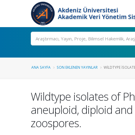
Akdeniz Üniversitesi
Akademik Veri Yönetim Si
Ara
ANA SAYFA
SON EKLENEN YAYINLAR
WILDTYPE ISOLATE
Wildtype isolates of P
aneuploid, diploid an
zoospores.