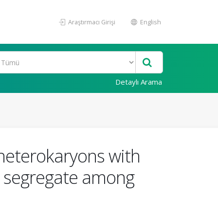
Araştırmacı Girişi
English
Detaylı Arama
 heterokaryons with
ay segregate among