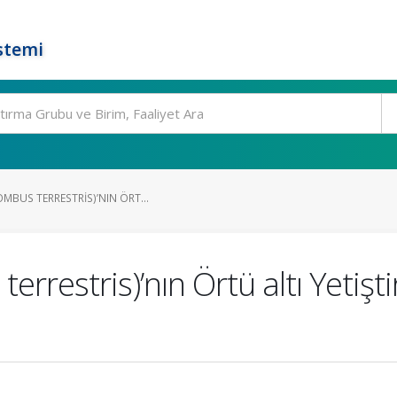
stemi
MBUS TERRESTRIS)’NIN ÖRT...
restris)’nın Örtü altı Yetiştiri