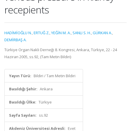
recepients
HADİMİOĞLU N.
,
ERTUĞ Z.
,
YEĞİN M. A.
,
SANLI S. H.
,
GÜRKAN A.
,
DEMİRBAŞ A.
Türkiye Organ Nakli Derneği 8. Kongresi, Ankara, Türkiye, 22 - 24
Haziran 2005, ss.92, (Tam Metin Bildiri)
Yayın Türü:
Bildiri / Tam Metin Bildiri
Basıldığı Şehir:
Ankara
Basıldığı Ülke:
Türkiye
Sayfa Sayıları:
ss.92
Akdeniz Üniversitesi Adresli:
Evet