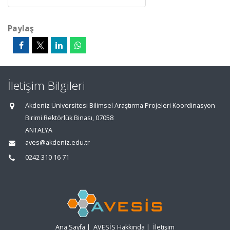
Paylaş
İletişim Bilgileri
Akdeniz Üniversitesi Bilimsel Araştırma Projeleri Koordinasyon
Birimi Rektörlük Binası, 07058
ANTALYA
aves@akdeniz.edu.tr
0242 310 16 71
Ana Sayfa
|
AVESİS Hakkında
|
İletişim