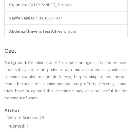
Expanded (SCI-EXPANDED), Scopus
Sayfa Sayıları:
ss.1005-1007
Akdeniz Üniversitesi Adresli:
Evet
Özet
Background: Cimetidine, an H-2-receptor antagonist, has been used
successfully to treat patients with mucocutaneous candidiasis,
common variable immunodeficiency, herpes simplex, and herpes
tester because of its immunomodulatory effects. Recently, some
trials have suggested that cimetidine may also be useful for the
treatment of warts.
Atıflar
Web of Science: 73
Pubmed: 7