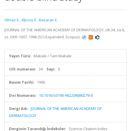
Yilmaz E.
,
Alpsoy E.
,
Basaran E.
JOURNAL OF THE AMERICAN ACADEMY OF DERMATOLOGY, cilt.34, sa.6,
ss.1005-1007, 1996 (SCI-Expanded, Scopus)
Yayın Türü:
Makale / Tam Makale
Cilt numarası:
34
Sayı:
6
Basım Tarihi:
1996
Doi Numarası:
10.1016/s0190-9622(96)90279-0
Dergi Adı:
JOURNAL OF THE AMERICAN ACADEMY OF
DERMATOLOGY
Derginin Tarandığı İndeksler:
Science Citation Index