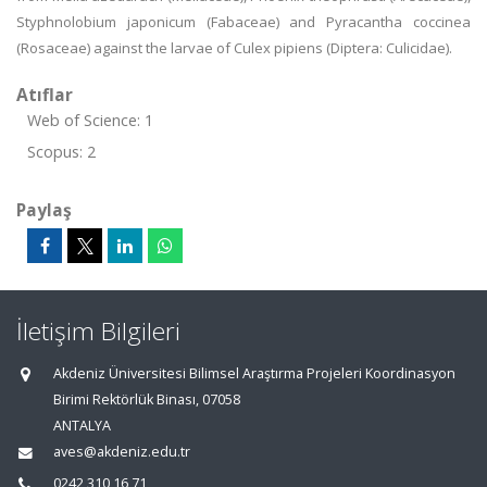
Styphnolobium japonicum (Fabaceae) and Pyracantha coccinea
(Rosaceae) against the larvae of Culex pipiens (Diptera: Culicidae).
Atıflar
Web of Science: 1
Scopus: 2
Paylaş
İletişim Bilgileri
Akdeniz Üniversitesi Bilimsel Araştırma Projeleri Koordinasyon
Birimi Rektörlük Binası, 07058
ANTALYA
aves@akdeniz.edu.tr
0242 310 16 71