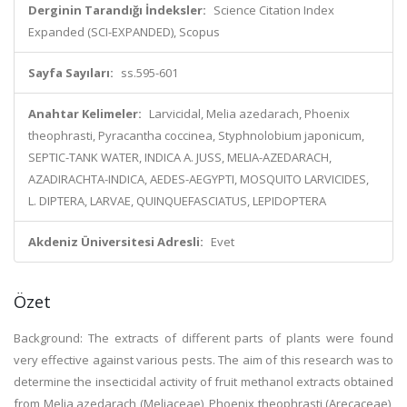
Derginin Tarandığı İndeksler:
Science Citation Index
Expanded (SCI-EXPANDED), Scopus
Sayfa Sayıları:
ss.595-601
Anahtar Kelimeler:
Larvicidal, Melia azedarach, Phoenix
theophrasti, Pyracantha coccinea, Styphnolobium japonicum,
SEPTIC-TANK WATER, INDICA A. JUSS, MELIA-AZEDARACH,
AZADIRACHTA-INDICA, AEDES-AEGYPTI, MOSQUITO LARVICIDES,
L. DIPTERA, LARVAE, QUINQUEFASCIATUS, LEPIDOPTERA
Akdeniz Üniversitesi Adresli:
Evet
Özet
Background: The extracts of different parts of plants were found
very effective against various pests. The aim of this research was to
determine the insecticidal activity of fruit methanol extracts obtained
from Melia azedarach (Meliaceae), Phoenix theophrasti (Arecaceae),