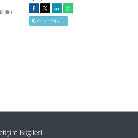
ldiri)
Atıf İçin Kopyala
letişim Bilgileri