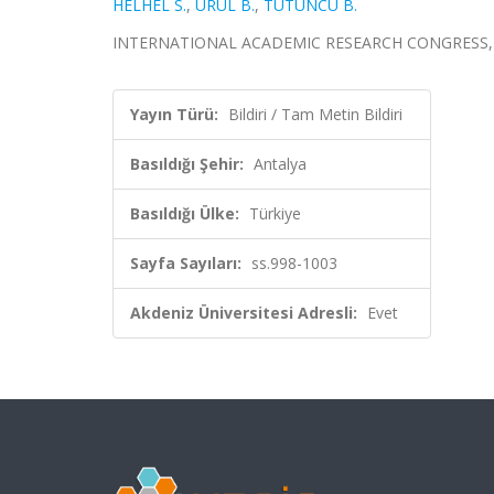
HELHEL S.
,
URUL B.
,
TÜTÜNCÜ B.
INTERNATIONAL ACADEMIC RESEARCH CONGRESS, Antaly
Yayın Türü:
Bildiri / Tam Metin Bildiri
Basıldığı Şehir:
Antalya
Basıldığı Ülke:
Türkiye
Sayfa Sayıları:
ss.998-1003
Akdeniz Üniversitesi Adresli:
Evet