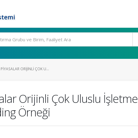
stemi
IYASALAR ORIJINLI ÇOK U...
ar Orijinli Çok Uluslu İşletm
lding Örneği