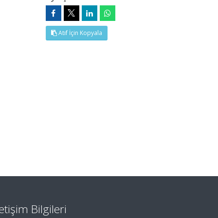
Atıf İçin Kopyala
letişim Bilgileri