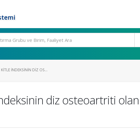
stemi
KITLE INDEKSININ DIZ OS...
indeksinin diz osteoartriti ola