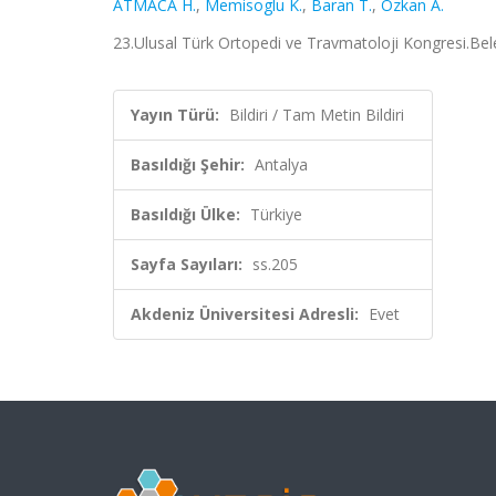
ATMACA H.
,
Memisoglu K.
,
Baran T.
,
Ozkan A.
23.Ulusal Türk Ortopedi ve Travmatoloji Kongresi.Bele
Yayın Türü:
Bildiri / Tam Metin Bildiri
Basıldığı Şehir:
Antalya
Basıldığı Ülke:
Türkiye
Sayfa Sayıları:
ss.205
Akdeniz Üniversitesi Adresli:
Evet