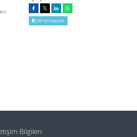
ri)
Atıf İçin Kopyala
letişim Bilgileri