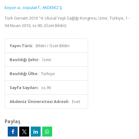
koyun a.
,
özpulat f.
,
AKDENİZ Ş.
Türk Geriatri 2010 "4. Ulusal Yaşlı Sağlığı Kongresi, İzmir, Türkiye, 1 -
04 Nisan 2010, ss.90, (Özet Bildiri)
Yayın Türü:
Bildiri / Özet Bildiri
Basıldığı Şehir:
İzmir
Basıldığı Ülke:
Türkiye
Sayfa Sayıları:
ss.90
Akdeniz Üniversitesi Adresli:
Evet
Paylaş