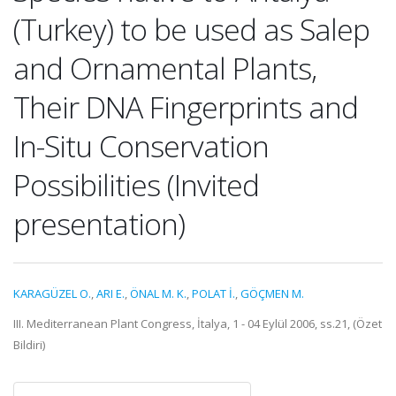
(Turkey) to be used as Salep
and Ornamental Plants,
Their DNA Fingerprints and
In-Situ Conservation
Possibilities (Invited
presentation)
KARAGÜZEL O.
,
ARI E.
,
ÖNAL M. K.
,
POLAT İ.
,
GÖÇMEN M.
III. Mediterranean Plant Congress, İtalya, 1 - 04 Eylül 2006, ss.21, (Özet
Bildiri)