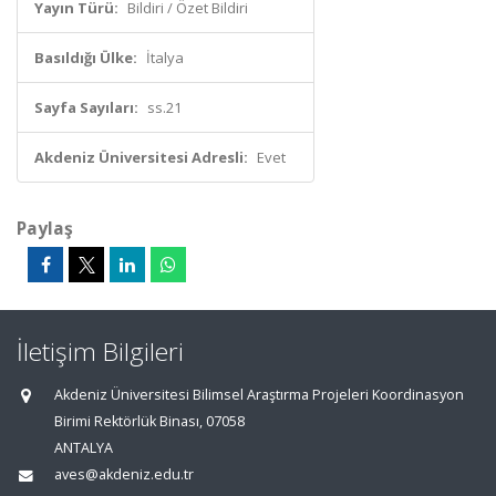
Yayın Türü:
Bildiri / Özet Bildiri
Basıldığı Ülke:
İtalya
Sayfa Sayıları:
ss.21
Akdeniz Üniversitesi Adresli:
Evet
Paylaş
İletişim Bilgileri
Akdeniz Üniversitesi Bilimsel Araştırma Projeleri Koordinasyon
Birimi Rektörlük Binası, 07058
ANTALYA
aves@akdeniz.edu.tr