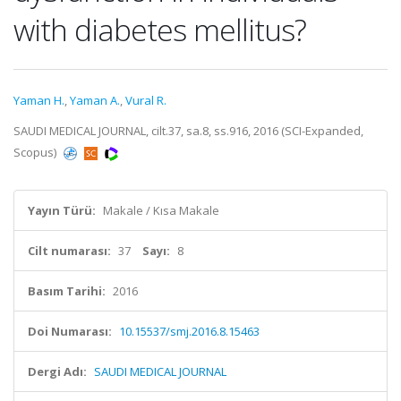
with diabetes mellitus?
Yaman H.
,
Yaman A.
,
Vural R.
SAUDI MEDICAL JOURNAL, cilt.37, sa.8, ss.916, 2016 (SCI-Expanded,
Scopus)
Yayın Türü:
Makale / Kısa Makale
Cilt numarası:
37
Sayı:
8
Basım Tarihi:
2016
Doi Numarası:
10.15537/smj.2016.8.15463
Dergi Adı:
SAUDI MEDICAL JOURNAL