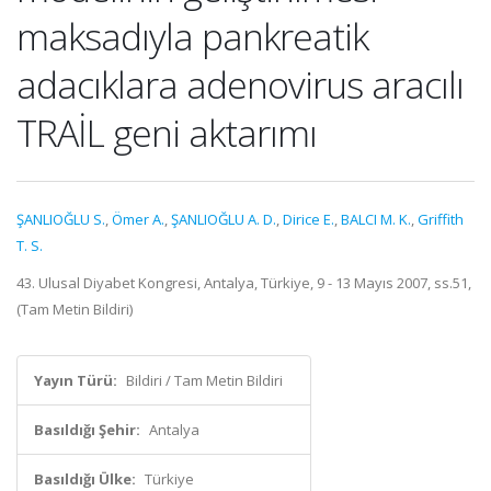
maksadıyla pankreatik
adacıklara adenovirus aracılı
TRAİL geni aktarımı
ŞANLIOĞLU S.
,
Ömer A.
,
ŞANLIOĞLU A. D.
,
Dirice E.
,
BALCI M. K.
,
Griffith
T. S.
43. Ulusal Diyabet Kongresi, Antalya, Türkiye, 9 - 13 Mayıs 2007, ss.51,
(Tam Metin Bildiri)
Yayın Türü:
Bildiri / Tam Metin Bildiri
Basıldığı Şehir:
Antalya
Basıldığı Ülke:
Türkiye