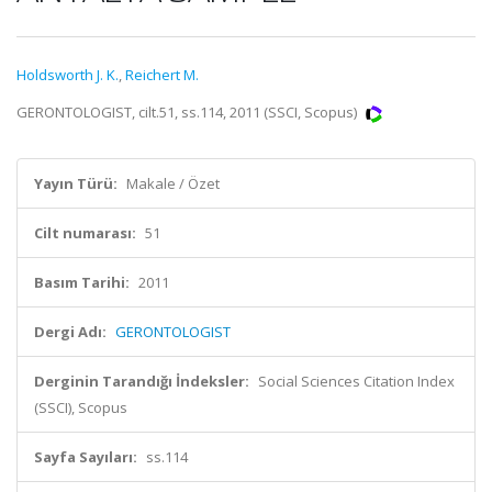
Holdsworth J. K.
,
Reichert M.
GERONTOLOGIST, cilt.51, ss.114, 2011 (SSCI, Scopus)
Yayın Türü:
Makale / Özet
Cilt numarası:
51
Basım Tarihi:
2011
Dergi Adı:
GERONTOLOGIST
Derginin Tarandığı İndeksler:
Social Sciences Citation Index
(SSCI), Scopus
Sayfa Sayıları:
ss.114