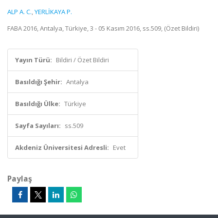
ALP A. C.
,
YERLİKAYA P.
FABA 2016, Antalya, Türkiye, 3 - 05 Kasım 2016, ss.509, (Özet Bildiri)
Yayın Türü:
Bildiri / Özet Bildiri
Basıldığı Şehir:
Antalya
Basıldığı Ülke:
Türkiye
Sayfa Sayıları:
ss.509
Akdeniz Üniversitesi Adresli:
Evet
Paylaş