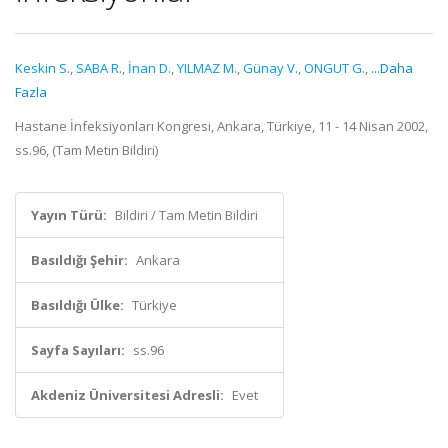
Keskin S.
,
SABA R.
,
İnan D.
,
YILMAZ M.
,
Günay V.
,
ONGUT G.
,
...Daha
Fazla
Hastane İnfeksiyonları Kongresi, Ankara, Türkiye, 11 - 14 Nisan 2002,
ss.96, (Tam Metin Bildiri)
Yayın Türü:
Bildiri / Tam Metin Bildiri
Basıldığı Şehir:
Ankara
Basıldığı Ülke:
Türkiye
Sayfa Sayıları:
ss.96
Akdeniz Üniversitesi Adresli:
Evet