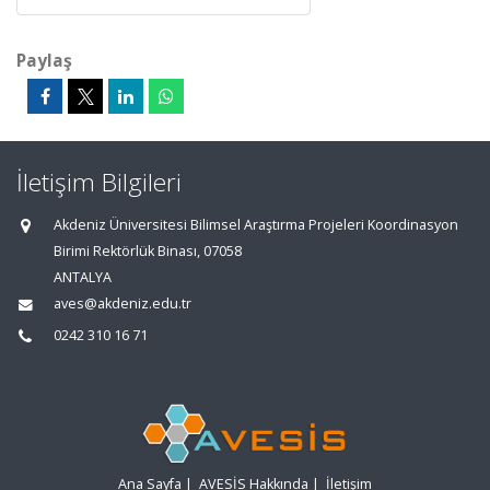
Paylaş
İletişim Bilgileri
Akdeniz Üniversitesi Bilimsel Araştırma Projeleri Koordinasyon
Birimi Rektörlük Binası, 07058
ANTALYA
aves@akdeniz.edu.tr
0242 310 16 71
Ana Sayfa
|
AVESİS Hakkında
|
İletişim