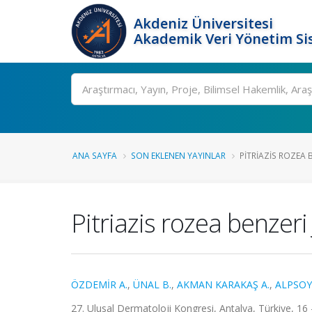
Akdeniz Üniversitesi
Akademik Veri Yönetim Si
Ara
ANA SAYFA
SON EKLENEN YAYINLAR
PITRIAZIS ROZEA BE
Pitriazis rozea benzeri
ÖZDEMİR A.
,
ÜNAL B.
,
AKMAN KARAKAŞ A.
,
ALPSOY 
27. Ulusal Dermatoloji Kongresi, Antalya, Türkiye, 16 