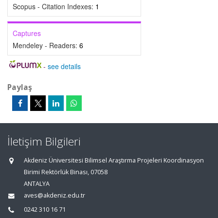
Scopus - Citation Indexes:
1
Captures
Mendeley - Readers:
6
-
see details
Paylaş
İletişim Bilgileri
Akdeniz Üniversitesi Bilimsel Araştırma Projeleri Koordinasyon
Birimi Rektörlük Binası, 07058
ANTALYA
aves@akdeniz.edu.tr
0242 310 16 71