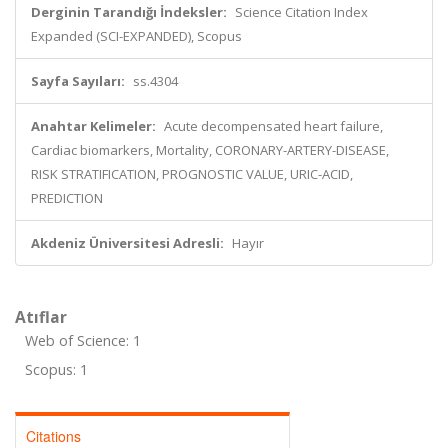
Derginin Tarandığı İndeksler:
Science Citation Index
Expanded (SCI-EXPANDED), Scopus
Sayfa Sayıları:
ss.4304
Anahtar Kelimeler:
Acute decompensated heart failure,
Cardiac biomarkers, Mortality, CORONARY-ARTERY-DISEASE,
RISK STRATIFICATION, PROGNOSTIC VALUE, URIC-ACID,
PREDICTION
Akdeniz Üniversitesi Adresli:
Hayır
Atıflar
Web of Science: 1
Scopus: 1
Citations