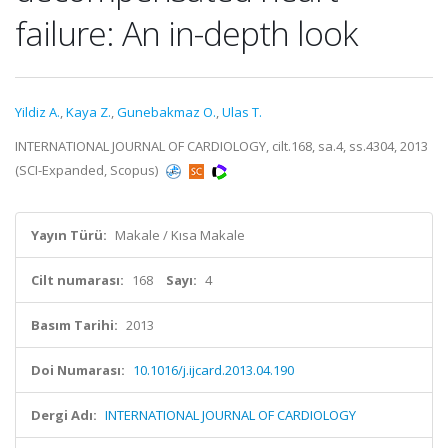
failure: An in-depth look
Yildiz A.
,
Kaya Z.
,
Gunebakmaz O.
,
Ulas T.
INTERNATIONAL JOURNAL OF CARDIOLOGY, cilt.168, sa.4, ss.4304, 2013
(SCI-Expanded, Scopus)
Yayın Türü:
Makale / Kısa Makale
Cilt numarası:
168
Sayı:
4
Basım Tarihi:
2013
Doi Numarası:
10.1016/j.ijcard.2013.04.190
Dergi Adı:
INTERNATIONAL JOURNAL OF CARDIOLOGY