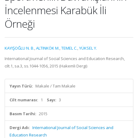
İncelenmesi Karabük İli
Örneği
KAYIŞOĞLU N. B.
,
ALTINKÖK M.
,
TEMEL C.
,
YÜKSEL Y.
International Journal of Social Sciences and Education Research,
cilt.1, sa.3, ss.1044-1056, 2015 (Hakemli Dergi)
Yayın Türü:
Makale / Tam Makale
Cilt numarası:
1
Sayı:
3
Basım Tarihi:
2015
Dergi Adı:
International Journal of Social Sciences and
Education Research