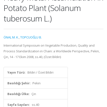
Potato Plant (Solanum
tuberosum L.)
ÖNAL M. K.
,
TOPCUOĞLU B.
International Symposium on Vegetable Production, Quality and
Process Standardization in Chain: a Worldwide Perspective, Pekin,
Çin, 14 - 17 Ekim 2008, ss.40, (Özet Bildiri)
Yayın Türü:
Bildiri / Özet Bildiri
Basıldığı Şehir:
Pekin
Basıldığı Ülke:
Çin
Sayfa Sayıları:
ss.40