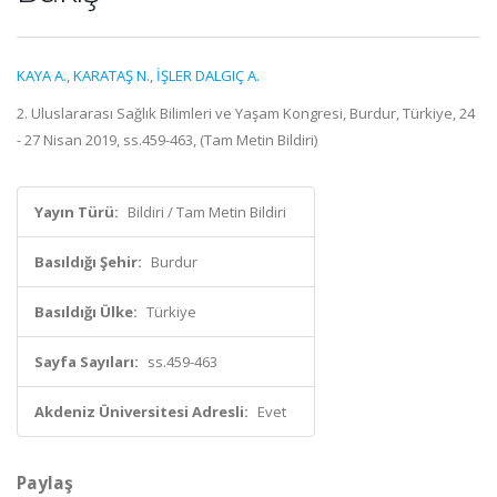
KAYA A.
,
KARATAŞ N.
,
İŞLER DALGIÇ A.
2. Uluslararası Sağlık Bilimleri ve Yaşam Kongresi, Burdur, Türkiye, 24
- 27 Nisan 2019, ss.459-463, (Tam Metin Bildiri)
Yayın Türü:
Bildiri / Tam Metin Bildiri
Basıldığı Şehir:
Burdur
Basıldığı Ülke:
Türkiye
Sayfa Sayıları:
ss.459-463
Akdeniz Üniversitesi Adresli:
Evet
Paylaş