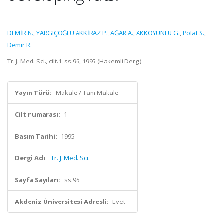
DEMİR N.
,
YARGIÇOĞLU AKKİRAZ P.
,
AĞAR A.
,
AKKOYUNLU G.
,
Polat S.
,
Demir R.
Tr. J. Med. Sci., cilt.1, ss.96, 1995 (Hakemli Dergi)
Yayın Türü:
Makale / Tam Makale
Cilt numarası:
1
Basım Tarihi:
1995
Dergi Adı:
Tr. J. Med. Sci.
Sayfa Sayıları:
ss.96
Akdeniz Üniversitesi Adresli:
Evet