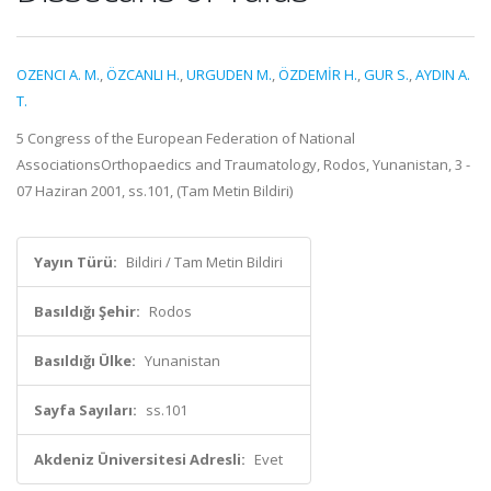
OZENCI A. M.
,
ÖZCANLI H.
,
URGUDEN M.
,
ÖZDEMİR H.
,
GUR S.
,
AYDIN A.
T.
5 Congress of the European Federation of National
AssociationsOrthopaedics and Traumatology, Rodos, Yunanistan, 3 -
07 Haziran 2001, ss.101, (Tam Metin Bildiri)
Yayın Türü:
Bildiri / Tam Metin Bildiri
Basıldığı Şehir:
Rodos
Basıldığı Ülke:
Yunanistan
Sayfa Sayıları:
ss.101
Akdeniz Üniversitesi Adresli:
Evet