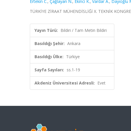
Ertekin C.
,
Çağlayan N.
,
Ekinci K.
,
Vardar A.
,
Dayıoğlu M
TÜRKİYE ZİRAAT MÜHENDİSLİĞİ X. TEKNİK KONGRESİ, An
Yayın Türü:
Bildiri / Tam Metin Bildiri
Basıldığı Şehir:
Ankara
Basıldığı Ülke:
Türkiye
Sayfa Sayıları:
ss.1-19
Akdeniz Üniversitesi Adresli:
Evet