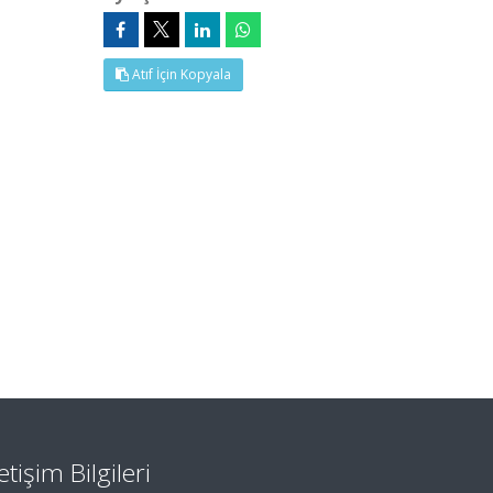
Atıf İçin Kopyala
letişim Bilgileri