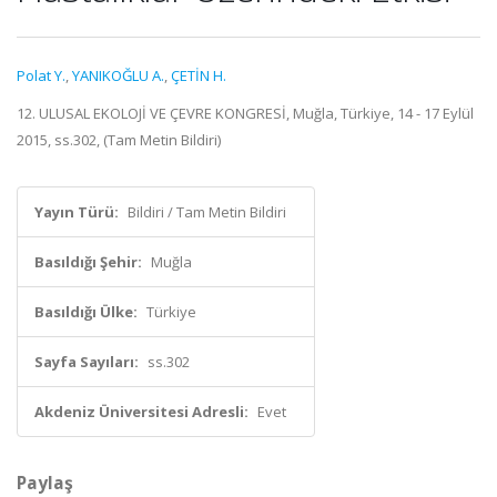
Polat Y.
,
YANIKOĞLU A.
,
ÇETİN H.
12. ULUSAL EKOLOJİ VE ÇEVRE KONGRESİ, Muğla, Türkiye, 14 - 17 Eylül
2015, ss.302, (Tam Metin Bildiri)
Yayın Türü:
Bildiri / Tam Metin Bildiri
Basıldığı Şehir:
Muğla
Basıldığı Ülke:
Türkiye
Sayfa Sayıları:
ss.302
Akdeniz Üniversitesi Adresli:
Evet
Paylaş