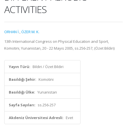
ACTIVITIES
ORHAN İ.
,
ÖZER M. K.
13th International Congress on Physical Education and Sport,
Komotini, Yunanistan, 20 - 22 Mayıs 2005, ss.256-257, (Özet Bildiri)
Yayın Türü:
Bildiri / Özet Bildiri
Basıldığı Şehir:
Komotini
Basıldığı Ülke:
Yunanistan
Sayfa Sayıları:
ss.256-257
Akdeniz Üniversitesi Adresli:
Evet